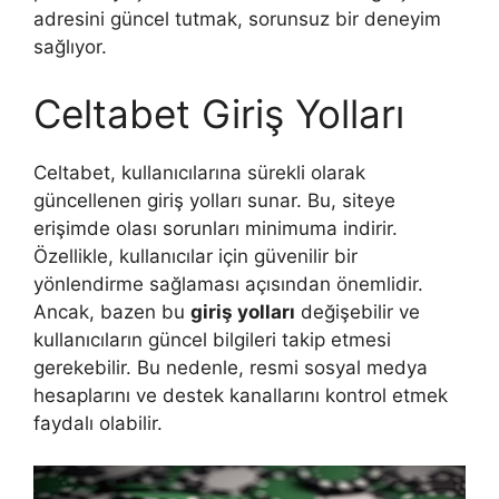
adresini güncel tutmak, sorunsuz bir deneyim
sağlıyor.
Celtabet Giriş Yolları
Celtabet, kullanıcılarına sürekli olarak
güncellenen giriş yolları sunar. Bu, siteye
erişimde olası sorunları minimuma indirir.
Özellikle, kullanıcılar için güvenilir bir
yönlendirme sağlaması açısından önemlidir.
Ancak, bazen bu
giriş yolları
değişebilir ve
kullanıcıların güncel bilgileri takip etmesi
gerekebilir. Bu nedenle, resmi sosyal medya
hesaplarını ve destek kanallarını kontrol etmek
faydalı olabilir.