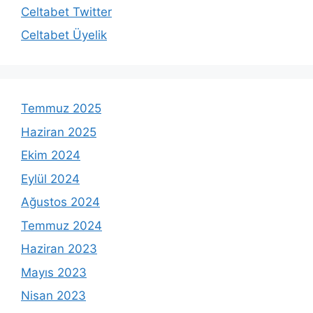
Celtabet Twitter
Celtabet Üyelik
Temmuz 2025
Haziran 2025
Ekim 2024
Eylül 2024
Ağustos 2024
Temmuz 2024
Haziran 2023
Mayıs 2023
Nisan 2023