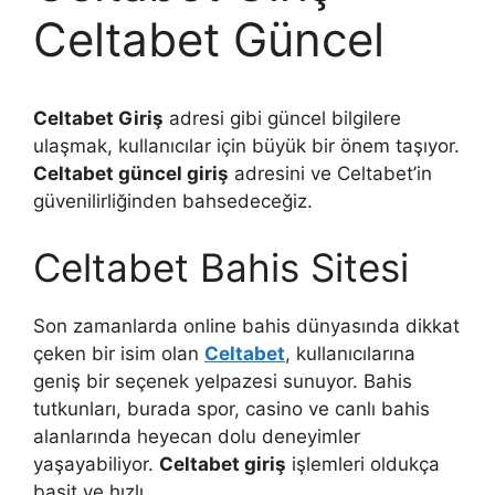
Celtabet Güncel
Celtabet Giriş
adresi gibi güncel bilgilere
ulaşmak, kullanıcılar için büyük bir önem taşıyor.
Celtabet güncel giriş
adresini ve Celtabet’in
güvenilirliğinden bahsedeceğiz.
Celtabet Bahis Sitesi
Son zamanlarda online bahis dünyasında dikkat
çeken bir isim olan
Celtabet
, kullanıcılarına
geniş bir seçenek yelpazesi sunuyor. Bahis
tutkunları, burada spor, casino ve canlı bahis
alanlarında heyecan dolu deneyimler
yaşayabiliyor.
Celtabet giriş
işlemleri oldukça
basit ve hızlı.