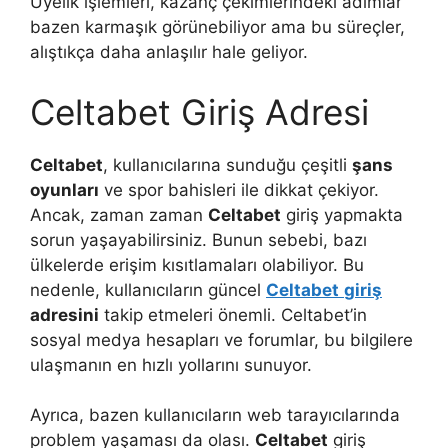
Üyelik işlemleri, kazanç çekimlerindeki adımlar
bazen karmaşık görünebiliyor ama bu süreçler,
alıştıkça daha anlaşılır hale geliyor.
Celtabet Giriş Adresi
Celtabet
, kullanıcılarına sunduğu çeşitli
şans
oyunları
ve spor bahisleri ile dikkat çekiyor.
Ancak, zaman zaman
Celtabet
giriş yapmakta
sorun yaşayabilirsiniz. Bunun sebebi, bazı
ülkelerde erişim kısıtlamaları olabiliyor. Bu
nedenle, kullanıcıların güncel
Celtabet
giriş
adresini
takip etmeleri önemli. Celtabet’in
sosyal medya hesapları ve forumlar, bu bilgilere
ulaşmanın en hızlı yollarını sunuyor.
Ayrıca, bazen kullanıcıların web tarayıcılarında
problem yaşaması da olası.
Celtabet
giriş