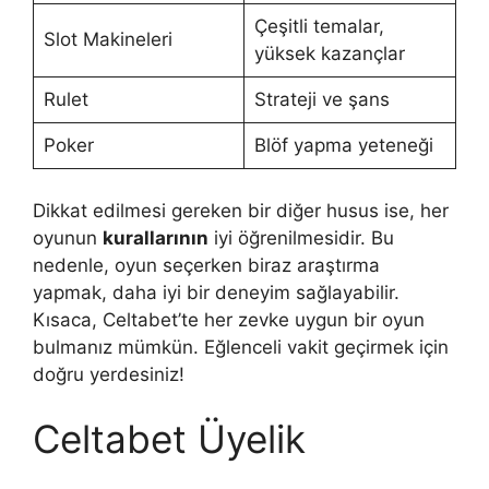
Çeşitli temalar,
Slot Makineleri
yüksek kazançlar
Rulet
Strateji ve şans
Poker
Blöf yapma yeteneği
Dikkat edilmesi gereken bir diğer husus ise, her
oyunun
kurallarının
iyi öğrenilmesidir. Bu
nedenle, oyun seçerken biraz araştırma
yapmak, daha iyi bir deneyim sağlayabilir.
Kısaca, Celtabet’te her zevke uygun bir oyun
bulmanız mümkün. Eğlenceli vakit geçirmek için
doğru yerdesiniz!
Celtabet Üyelik