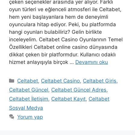
çeken seçenekler arasında yer alıyor. Farklı
oyun türleri ve eğlenceli atmosferi ile Celtabet,
hem yeni başlayanlara hem de deneyimli
oyunculara hitap ediyor. Peki, bu platformda
hangi oyunları bulabiliriz? Gelin birlikte
inceleyelim. Celtabet Casino Oyunlarının Temel
Özellikleri Celtabet online casino dünyasında
dikkat çeken bir platformdur. Kullanıcı odaklı
hizmet anlayışıyla birçok …
Devamını oku
Kategoriler
Celtabet
,
Celtabet Casino
,
Celtabet Giriş
,
Celtabet Güncel
,
Celtabet Güncel Adres
,
Celtabet İletişim
,
Celtabet Kayıt
,
Celtabet
Sosyal Medya
Yorum yap