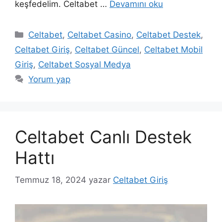
keşfedelim. Celtabet …
Devamını oku
Kategoriler
Celtabet
,
Celtabet Casino
,
Celtabet Destek
,
Celtabet Giriş
,
Celtabet Güncel
,
Celtabet Mobil
Giriş
,
Celtabet Sosyal Medya
Yorum yap
Celtabet Canlı Destek
Hattı
Temmuz 18, 2024
yazar
Celtabet Giriş