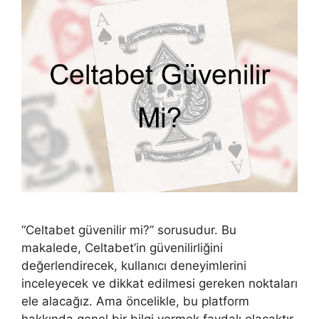
“Celtabet güvenilir mi?” sorusudur. Bu
makalede, Celtabet’in güvenilirliğini
değerlendirecek, kullanıcı deneyimlerini
inceleyecek ve dikkat edilmesi gereken noktaları
ele alacağız. Ama öncelikle, bu platform