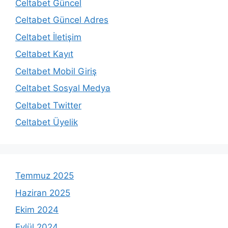
Celtabet Güncel
Celtabet Güncel Adres
Celtabet İletişim
Celtabet Kayıt
Celtabet Mobil Giriş
Celtabet Sosyal Medya
Celtabet Twitter
Celtabet Üyelik
Temmuz 2025
Haziran 2025
Ekim 2024
Eylül 2024