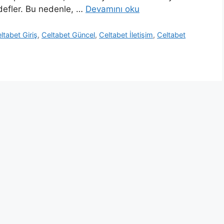
edefler. Bu nedenle, …
Devamını oku
ltabet Giriş
,
Celtabet Güncel
,
Celtabet İletişim
,
Celtabet