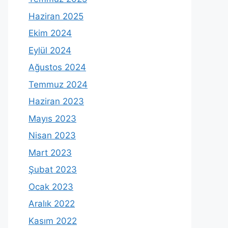
Haziran 2025
Ekim 2024
Eylül 2024
Ağustos 2024
Temmuz 2024
Haziran 2023
Mayıs 2023
Nisan 2023
Mart 2023
Şubat 2023
Ocak 2023
Aralık 2022
Kasım 2022