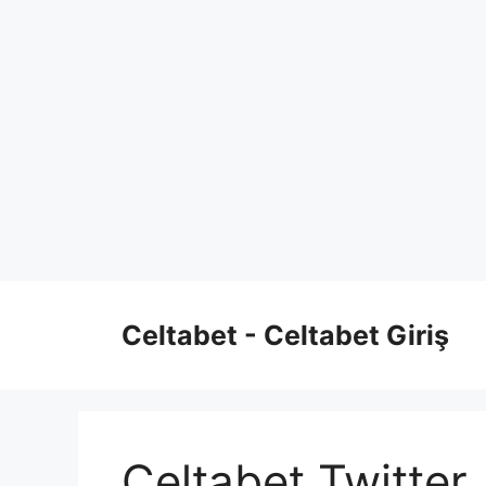
Celtabet - Celtabet Giriş
Celtabet Twitter