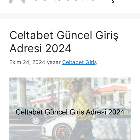
Celtabet Güncel Giriş
Adresi 2024
Ekim 24, 2024
yazar
Celtabet Giriş