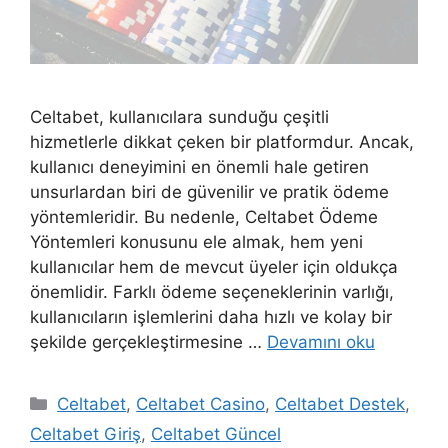
Celtabet, kullanıcılara sunduğu çeşitli
hizmetlerle dikkat çeken bir platformdur. Ancak,
kullanıcı deneyimini en önemli hale getiren
unsurlardan biri de güvenilir ve pratik ödeme
yöntemleridir. Bu nedenle, Celtabet Ödeme
Yöntemleri konusunu ele almak, hem yeni
kullanıcılar hem de mevcut üyeler için oldukça
önemlidir. Farklı ödeme seçeneklerinin varlığı,
kullanıcıların işlemlerini daha hızlı ve kolay bir
şekilde gerçekleştirmesine …
Devamını oku
Kategoriler
Celtabet
,
Celtabet Casino
,
Celtabet Destek
,
Celtabet Giriş
,
Celtabet Güncel