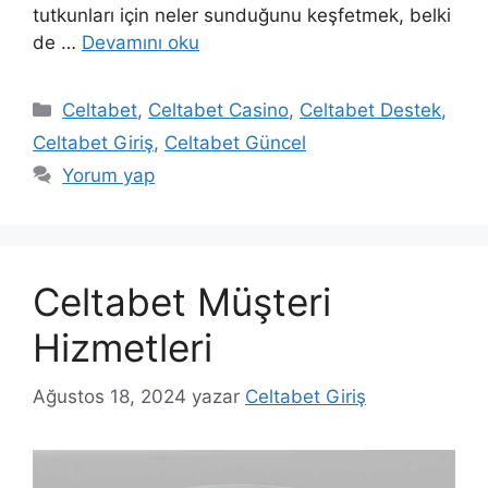
tutkunları için neler sunduğunu keşfetmek, belki
de …
Devamını oku
Kategoriler
Celtabet
,
Celtabet Casino
,
Celtabet Destek
,
Celtabet Giriş
,
Celtabet Güncel
Yorum yap
Celtabet Müşteri
Hizmetleri
Ağustos 18, 2024
yazar
Celtabet Giriş