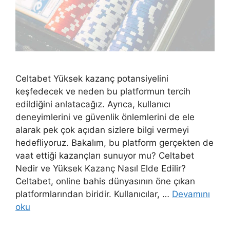
Celtabet Yüksek kazanç potansiyelini
keşfedecek ve neden bu platformun tercih
edildiğini anlatacağız. Ayrıca, kullanıcı
deneyimlerini ve güvenlik önlemlerini de ele
alarak pek çok açıdan sizlere bilgi vermeyi
hedefliyoruz. Bakalım, bu platform gerçekten de
vaat ettiği kazançları sunuyor mu? Celtabet
Nedir ve Yüksek Kazanç Nasıl Elde Edilir?
Celtabet, online bahis dünyasının öne çıkan
platformlarından biridir. Kullanıcılar, …
Devamını
oku