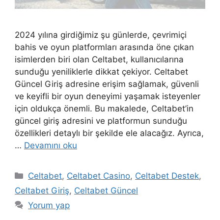
2024 yılına girdiğimiz şu günlerde, çevrimiçi
bahis ve oyun platformları arasında öne çıkan
isimlerden biri olan Celtabet, kullanıcılarına
sunduğu yeniliklerle dikkat çekiyor. Celtabet
Güncel Giriş adresine erişim sağlamak, güvenli
ve keyifli bir oyun deneyimi yaşamak isteyenler
için oldukça önemli. Bu makalede, Celtabet’in
güncel giriş adresini ve platformun sunduğu
özellikleri detaylı bir şekilde ele alacağız. Ayrıca,
…
Devamını oku
Kategoriler
Celtabet
,
Celtabet Casino
,
Celtabet Destek
,
Celtabet Giriş
,
Celtabet Güncel
Yorum yap