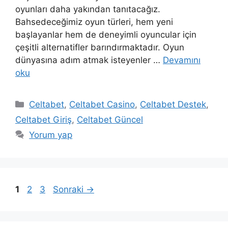
oyunları daha yakından tanıtacağız.
Bahsedeceğimiz oyun türleri, hem yeni
başlayanlar hem de deneyimli oyuncular için
çeşitli alternatifler barındırmaktadır. Oyun
dünyasına adım atmak isteyenler …
Devamını
oku
Kategoriler
Celtabet
,
Celtabet Casino
,
Celtabet Destek
,
Celtabet Giriş
,
Celtabet Güncel
Yorum yap
Sayfa
Sayfa
Sayfa
1
2
3
Sonraki
→