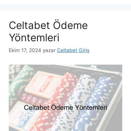
Celtabet Ödeme
Yöntemleri
Ekim 17, 2024
yazar
Celtabet Giriş