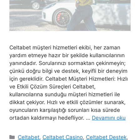
Celtabet müşteri hizmetleri ekibi, her zaman
yardım etmeye hazır bir şekilde kullanıcılarının
yanındadır. Sorularınızı sormaktan çekinmeyin;
çünkü doğru bilgi ve destek, keyifli bir deneyim
için gereklidir. Celtabet Müşteri Hizmetleri: Hızlı
ve Etkili Çözüm Süreçleri Celtabet,
kullanıcılarına sunduğu müşteri hizmetleri ile
dikkat çekiyor. Hızlı ve etkili çözümler sunarak,
oyuncuların karşılaştığı sorunları kısa sürede
ortadan kaldırmayı hedefliyor. …
Devamını oku
Kategoriler
Celtabet
,
Celtabet Casino
,
Celtabet Destek
,