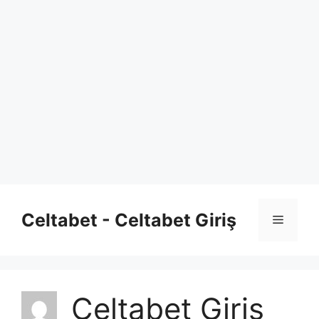
Celtabet - Celtabet Giriş
Menü
Celtabet Giriş