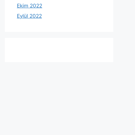
Ekim 2022
Eylül 2022