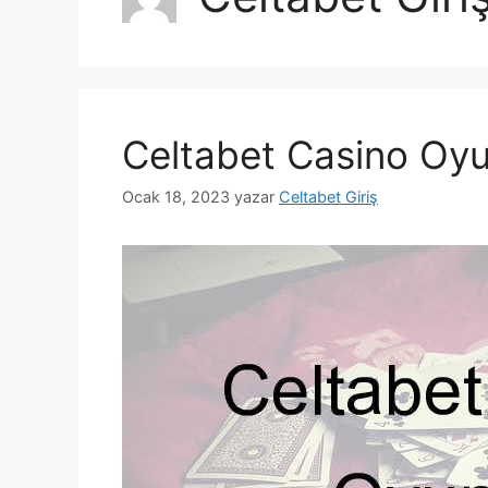
Celtabet Casino Oyu
Ocak 18, 2023
yazar
Celtabet Giriş