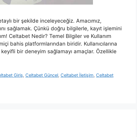
taylı bir şekilde inceleyeceğiz. Amacımız,
ı sağlamak. Çünkü doğru bilgilerle, kayıt işlemini
alım! Celtabet Nedir? Temel Bilgiler ve Kullanım
içi bahis platformlarından biridir. Kullanıcılarına
keyifli bir deneyim sağlamayı amaçlar. Özellikle
ltabet Giriş
,
Celtabet Güncel
,
Celtabet İletişim
,
Celtabet