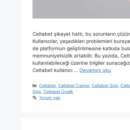
Celtabet şikayet hattı, bu sorunların çözüm
Kullanıcılar, yaşadıkları problemleri bura
de platformun geliştirilmesine katkıda bulun
memnuniyetsizlik artabilir. Bu yazıda, Cel
kullanılabileceği üzerine bilgiler sunacağı
Celtabet kullanıcı …
Devamını oku
Kategoriler
Celtabet
,
Celtabet Casino
,
Celtabet Giriş
,
Celt
Giriş
,
Celtabet Üyelik
Yorum yap