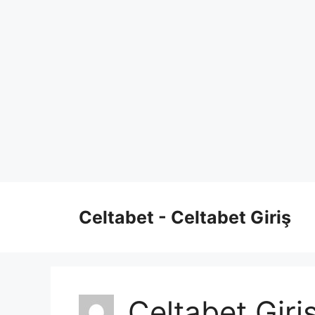
Celtabet - Celtabet Giriş
Celtabet Giri