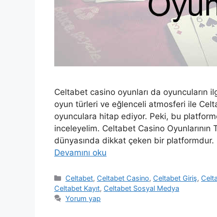
Celtabet casino oyunları da oyuncuların ilg
oyun türleri ve eğlenceli atmosferi ile C
oyunculara hitap ediyor. Peki, bu platformd
inceleyelim. Celtabet Casino Oyunlarının T
dünyasında dikkat çeken bir platformdur. K
Devamını oku
Kategoriler
Celtabet
,
Celtabet Casino
,
Celtabet Giriş
,
Celt
Celtabet Kayıt
,
Celtabet Sosyal Medya
Yorum yap