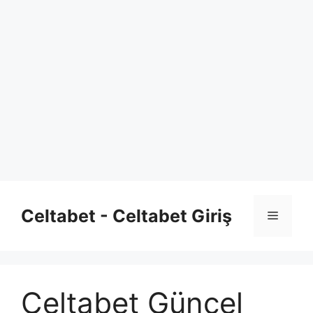
Celtabet - Celtabet Giriş
Menü
Celtabet Güncel