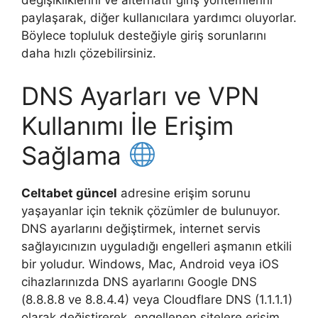
değişikliklerini ve alternatif giriş yöntemlerini
paylaşarak, diğer kullanıcılara yardımcı oluyorlar.
Böylece topluluk desteğiyle giriş sorunlarını
daha hızlı çözebilirsiniz.
DNS Ayarları ve VPN
Kullanımı İle Erişim
Sağlama
Celtabet güncel
adresine erişim sorunu
yaşayanlar için teknik çözümler de bulunuyor.
DNS ayarlarını değiştirmek, internet servis
sağlayıcınızın uyguladığı engelleri aşmanın etkili
bir yoludur. Windows, Mac, Android veya iOS
cihazlarınızda DNS ayarlarını Google DNS
(8.8.8.8 ve 8.8.4.4) veya Cloudflare DNS (1.1.1.1)
olarak değiştirerek, engellenen sitelere erişim