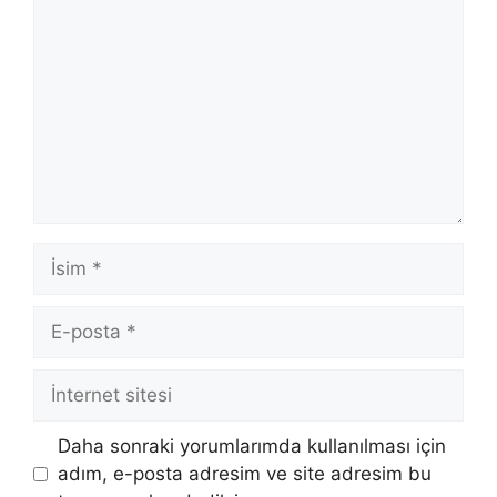
İsim
E-
posta
İnternet
sitesi
Daha sonraki yorumlarımda kullanılması için
adım, e-posta adresim ve site adresim bu