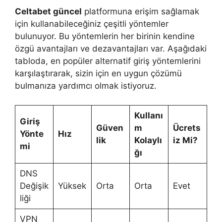
Celtabet güncel
platformuna erişim sağlamak
için kullanabileceğiniz çeşitli yöntemler
bulunuyor. Bu yöntemlerin her birinin kendine
özgü avantajları ve dezavantajları var. Aşağıdaki
tabloda, en popüler alternatif giriş yöntemlerini
karşılaştırarak, sizin için en uygun çözümü
bulmanıza yardımcı olmak istiyoruz.
Kullanı
Giriş
Güven
m
Ücrets
Yönte
Hız
lik
Kolaylı
iz Mi?
mi
ğı
DNS
Değişik
Yüksek
Orta
Orta
Evet
liği
VPN