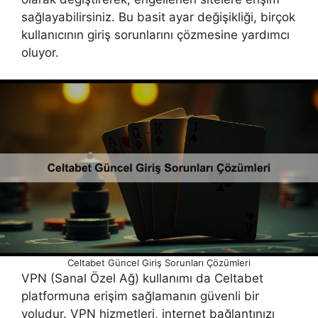
sağlayabilirsiniz. Bu basit ayar değişikliği, birçok
kullanıcının giriş sorunlarını çözmesine yardımcı
oluyor.
Celtabet Güncel Giriş Sorunları Çözümleri
VPN (Sanal Özel Ağ) kullanımı da Celtabet
platformuna erişim sağlamanın güvenli bir
yoludur. VPN hizmetleri, internet bağlantınızı