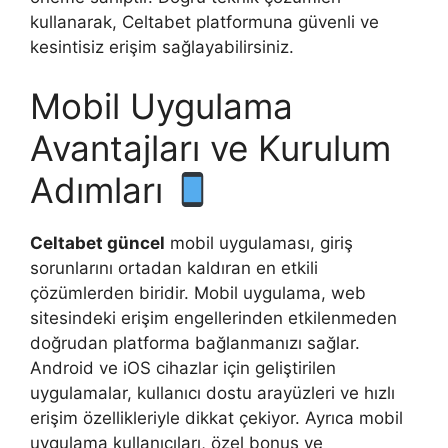
kullanarak, Celtabet platformuna güvenli ve
kesintisiz erişim sağlayabilirsiniz.
Mobil Uygulama
Avantajları ve Kurulum
Adımları
Celtabet güncel
mobil uygulaması, giriş
sorunlarını ortadan kaldıran en etkili
çözümlerden biridir. Mobil uygulama, web
sitesindeki erişim engellerinden etkilenmeden
doğrudan platforma bağlanmanızı sağlar.
Android ve iOS cihazlar için geliştirilen
uygulamalar, kullanıcı dostu arayüzleri ve hızlı
erişim özellikleriyle dikkat çekiyor. Ayrıca mobil
uygulama kullanıcıları, özel bonus ve