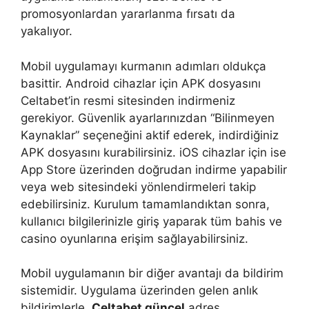
promosyonlardan yararlanma fırsatı da
yakalıyor.
Mobil uygulamayı kurmanın adımları oldukça
basittir. Android cihazlar için APK dosyasını
Celtabet’in resmi sitesinden indirmeniz
gerekiyor. Güvenlik ayarlarınızdan “Bilinmeyen
Kaynaklar” seçeneğini aktif ederek, indirdiğiniz
APK dosyasını kurabilirsiniz. iOS cihazlar için ise
App Store üzerinden doğrudan indirme yapabilir
veya web sitesindeki yönlendirmeleri takip
edebilirsiniz. Kurulum tamamlandıktan sonra,
kullanıcı bilgilerinizle giriş yaparak tüm bahis ve
casino oyunlarına erişim sağlayabilirsiniz.
Mobil uygulamanın bir diğer avantajı da bildirim
sistemidir. Uygulama üzerinden gelen anlık
bildirimlerle,
Celtabet güncel
adres