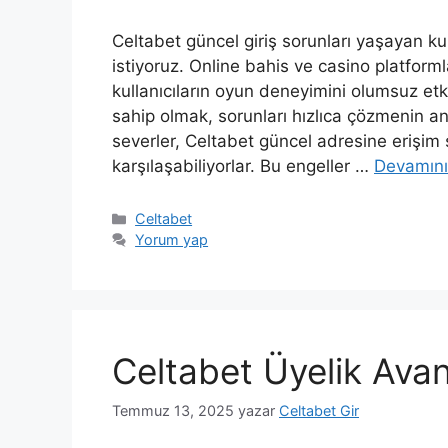
Celtabet güncel giriş sorunları yaşayan ku
istiyoruz. Online bahis ve casino platformla
kullanıcıların oyun deneyimini olumsuz etk
sahip olmak, sorunları hızlıca çözmenin an
severler, Celtabet güncel adresine erişim
karşılaşabiliyorlar. Bu engeller …
Devamını
Kategoriler
Celtabet
Yorum yap
Celtabet Üyelik Avan
Temmuz 13, 2025
yazar
Celtabet Gir