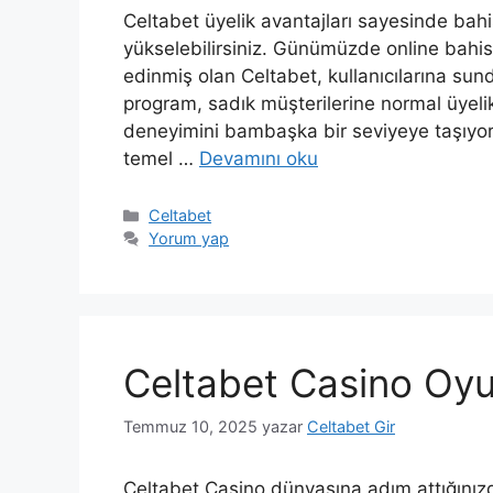
Celtabet üyelik avantajları sayesinde bahi
yükselebilirsiniz. Günümüzde online bahis
edinmiş olan Celtabet, kullanıcılarına sun
program, sadık müşterilerine normal üyeli
deneyimini bambaşka bir seviyeye taşıyor.
temel …
Devamını oku
Kategoriler
Celtabet
Yorum yap
Celtabet Casino Oyun
Temmuz 10, 2025
yazar
Celtabet Gir
Celtabet Casino dünyasına adım attığınız