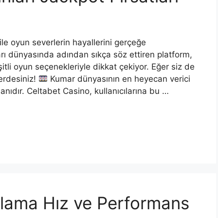
 ile oyun severlerin hayallerini gerçeğe
ı dünyasında adından sıkça söz ettiren platform,
li oyun seçenekleriyle dikkat çekiyor. Eğer siz de
erdesiniz!
Kumar dünyasının en heyecan verici
nıdır. Celtabet Casino, kullanıcılarına bu …
lama Hız ve Performans