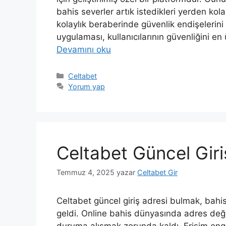
bahis severler artık istedikleri yerden k
kolaylık beraberinde güvenlik endişelerini
uygulaması, kullanıcılarının güvenliğini en
Devamını oku
Kategoriler
Celtabet
Yorum yap
Celtabet Güncel Giri
Temmuz 4, 2025
yazar
Celtabet Gir
Celtabet güncel giriş adresi bulmak, bahis 
geldi. Online bahis dünyasında adres değişik
duruma alışmak zorunda kaldı. Erişim enge