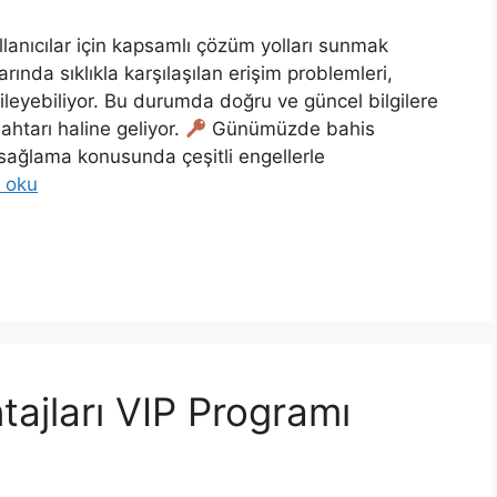
llanıcılar için kapsamlı çözüm yolları sunmak
rında sıklıkla karşılaşılan erişim problemleri,
ileyebiliyor. Bu durumda doğru ve güncel bilgilere
ahtarı haline geliyor.
Günümüzde bahis
 sağlama konusunda çeşitli engellerle
 oku
tajları VIP Programı