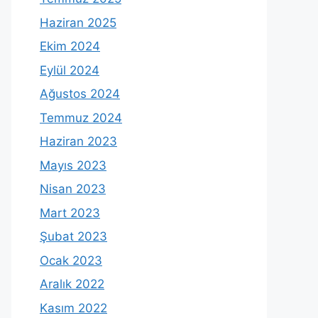
Haziran 2025
Ekim 2024
Eylül 2024
Ağustos 2024
Temmuz 2024
Haziran 2023
Mayıs 2023
Nisan 2023
Mart 2023
Şubat 2023
Ocak 2023
Aralık 2022
Kasım 2022