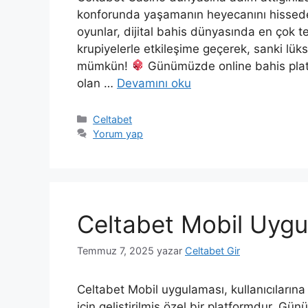
konforunda yaşamanın heyecanını hissedec
oyunlar, dijital bahis dünyasında en çok t
krupiyelerle etkileşime geçerek, sanki lük
mümkün!
Günümüzde online bahis platf
olan …
Devamını oku
Kategoriler
Celtabet
Yorum yap
Celtabet Mobil Uygul
Temmuz 7, 2025
yazar
Celtabet Gir
Celtabet Mobil uygulaması, kullanıcılarına
için geliştirilmiş özel bir platformdur. Gü