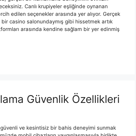
eksiniz. Canlı krupiyeler eşliğinde oynanan
ercih edilen seçenekler arasında yer alıyor. Gerçek
s bir casino salonundaymış gibi hissetmek artık
ormları arasında kendine sağlam bir yer edinmiş
ama Güvenlik Özellikleri
 güvenli ve kesintisiz bir bahis deneyimi sunmak
nümüzde mobil cihazların yaygınlaşmasıyla birlikte,