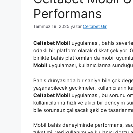
Performans
Temmuz 19, 2025
yazar
Celtabet Gir
Celtabet Mobil
uygulaması, bahis severler
odaklı bir platform olarak dikkat çekiyor
birlikte bahis platformları da mobil uyum
Mobil
uygulaması, kullanıcılarına sunduğu 
Bahis dünyasında bir saniye bile çok değerl
yaşanabilecek gecikmeler, kullanıcıların ka
Celtabet Mobil
uygulaması, bu sorunu ort
kullanıcılarına hızlı ve akıcı bir deneyim
bile sorunsuz çalışacak şekilde tasarlanmı
Mobil bahis deneyiminde performans, sade
tüketimi, veri kullanımı ve kullanıcı dostu 