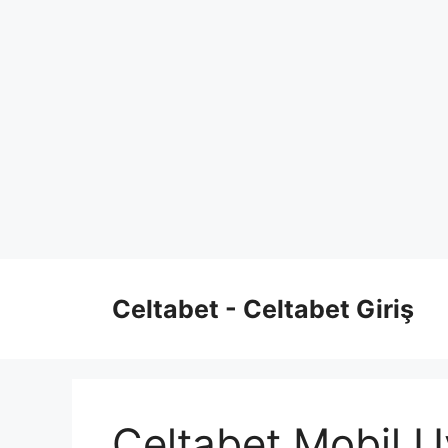
Celtabet - Celtabet Giriş
Celtabet Mobil 