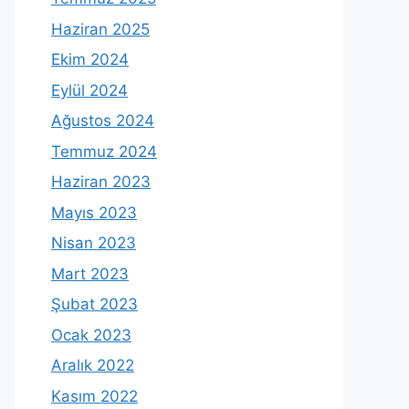
Haziran 2025
Ekim 2024
Eylül 2024
Ağustos 2024
Temmuz 2024
Haziran 2023
Mayıs 2023
Nisan 2023
Mart 2023
Şubat 2023
Ocak 2023
Aralık 2022
Kasım 2022