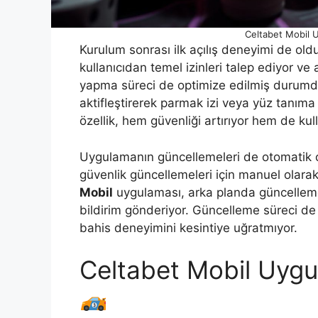
Celtabet Mobil 
Kurulum sonrası ilk açılış deneyimi de oldu
kullanıcıdan temel izinleri talep ediyor ve
yapma süreci de optimize edilmiş durumda
aktifleştirerek parmak izi veya yüz tanıma te
özellik, hem güvenliği artırıyor hem de kull
Uygulamanın güncellemeleri de otomatik ola
güvenlik güncellemeleri için manuel olara
Mobil
uygulaması, arka planda güncellemel
bildirim gönderiyor. Güncelleme süreci de ol
bahis deneyimini kesintiye uğratmıyor.
Celtabet Mobil Uygu