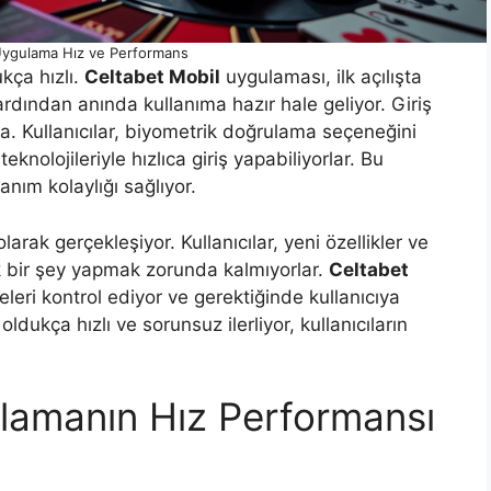
Uygulama Hız ve Performans
kça hızlı.
Celtabet Mobil
uygulaması, ilk açılışta
 ardından anında kullanıma hazır hale geliyor. Giriş
. Kullanıcılar, biyometrik doğrulama seçeneğini
knolojileriyle hızlıca giriş yapabiliyorlar. Bu
anım kolaylığı sağlıyor.
rak gerçekleşiyor. Kullanıcılar, yeni özellikler ve
k bir şey yapmak zorunda kalmıyorlar.
Celtabet
eri kontrol ediyor ve gerektiğinde kullanıcıya
dukça hızlı ve sorunsuz ilerliyor, kullanıcıların
lamanın Hız Performansı