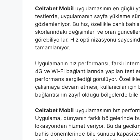
Celtabet Mobil
uygulamasının en güçlü yan
testlerde, uygulamanın sayfa yükleme süre
gözlemleniyor. Bu hız, özellikle canlı bahi
skorlarındaki değişimleri ve oran güncell
görebiliyorlar. Hız optimizasyonu sayesin
tamamlanıyor.
Uygulamanın hız performansı, farklı inter
4G ve Wi-Fi bağlantılarında yapılan testl
performans sergilediği görülüyor. Özellikl
çalışmaya devam etmesi, kullanıcılar için 
bağlantısının zayıf olduğu bölgelerde bile 
Celtabet Mobil
uygulamasının hız performa
Uygulama, dünyanın farklı bölgelerinde bu
lokasyondan hizmet veriyor. Bu da gecikme
bahis dönemlerinde bile sunucu kapasitesi