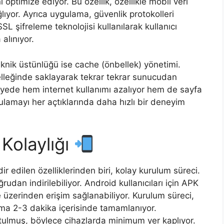
 optimize ediyor. Bu özellik, özellikle mobil veri
ğlıyor. Ayrıca uygulama, güvenlik protokolleri
 şifreleme teknolojisi kullanılarak kullanıcı
 alınıyor.
knik üstünlüğü ise cache (önbellek) yönetimi.
belleğinde saklayarak tekrar tekrar sunucudan
sayede hem internet kullanımı azalıyor hem de sayfa
ygulamayı her açtıklarında daha hızlı bir deneyim
Kolaylığı
 edilen özelliklerinden biri, kolay kurulum süreci.
dan indirilebiliyor. Android kullanıcıları için APK
re üzerinden erişim sağlanabiliyor. Kurulum süreci,
alama 2-3 dakika içerisinde tamamlanıyor.
ulmuş, böylece cihazlarda minimum yer kaplıyor.