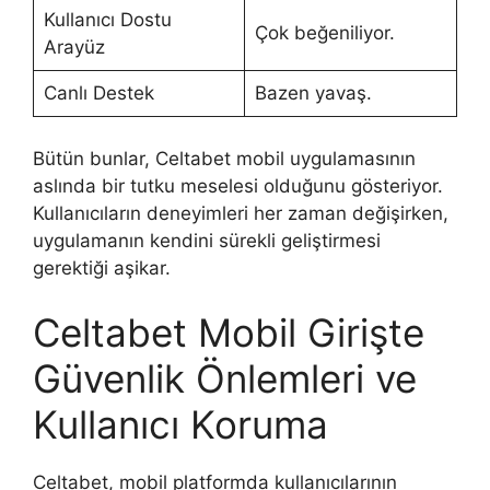
Kullanıcı Dostu
Çok beğeniliyor.
Arayüz
Canlı Destek
Bazen yavaş.
Bütün bunlar, Celtabet mobil uygulamasının
aslında bir tutku meselesi olduğunu gösteriyor.
Kullanıcıların deneyimleri her zaman değişirken,
uygulamanın kendini sürekli geliştirmesi
gerektiği aşikar.
Celtabet Mobil Girişte
Güvenlik Önlemleri ve
Kullanıcı Koruma
Celtabet, mobil platformda kullanıcılarının