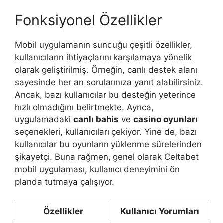
Fonksiyonel Özellikler
Mobil uygulamanın sunduğu çeşitli özellikler,
kullanıcıların ihtiyaçlarını karşılamaya yönelik
olarak geliştirilmiş. Örneğin, canlı destek alanı
sayesinde her an sorularınıza yanıt alabilirsiniz.
Ancak, bazı kullanıcılar bu desteğin yeterince
hızlı olmadığını belirtmekte. Ayrıca,
uygulamadaki
canlı bahis
ve
casino oyunları
seçenekleri, kullanıcıları çekiyor. Yine de, bazı
kullanıcılar bu oyunların yüklenme sürelerinden
şikayetçi. Buna rağmen, genel olarak Celtabet
mobil uygulaması, kullanıcı deneyimini ön
planda tutmaya çalışıyor.
Özellikler
Kullanıcı Yorumları