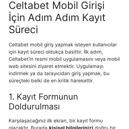
Celtabet Mobil Girişi
İçin Adım Adım Kayıt
Süreci
Celtabet mobil giriş yapmak isteyen kullanıcılar
için kayıt süreci oldukça basittir. İlk adım,
Celtabet’in resmi mobil uygulamasını veya mobil
web sitesini ziyaret etmektir. Uygulamayı
indirmek ya da tarayıcıdan giriş yapmak, bu
süreçteki belki de en kritik harekettir.
1. Kayıt Formunun
Doldurulması
Karşılaşacağınız ilk ekran, bir kayıt formu
olacaktır. Burada
kişisel bilgilerinizi
doğru bir