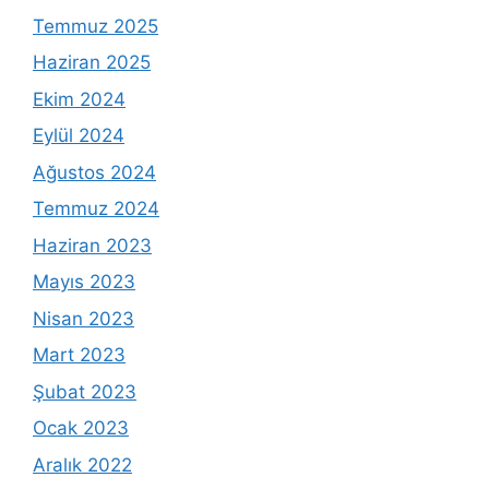
Temmuz 2025
Haziran 2025
Ekim 2024
Eylül 2024
Ağustos 2024
Temmuz 2024
Haziran 2023
Mayıs 2023
Nisan 2023
Mart 2023
Şubat 2023
Ocak 2023
Aralık 2022