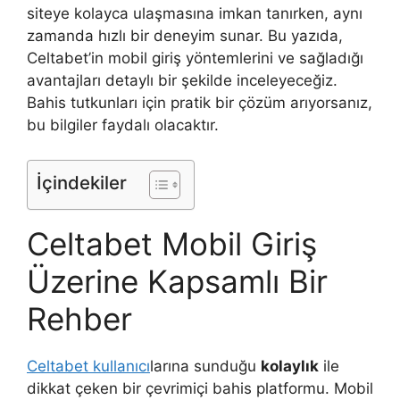
siteye kolayca ulaşmasına imkan tanırken, aynı
zamanda hızlı bir deneyim sunar. Bu yazıda,
Celtabet’in mobil giriş yöntemlerini ve sağladığı
avantajları detaylı bir şekilde inceleyeceğiz.
Bahis tutkunları için pratik bir çözüm arıyorsanız,
bu bilgiler faydalı olacaktır.
İçindekiler
Celtabet Mobil Giriş
Üzerine Kapsamlı Bir
Rehber
Celtabet kullanıcı
larına sunduğu
kolaylık
ile
dikkat çeken bir çevrimiçi bahis platformu. Mobil