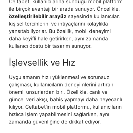
Celtabet, kullanıcılarına sunduğu mobil platform
ile birçok avantajı bir arada sunuyor. Öncelikle,
özelleştirilebilir arayüz
sayesinde kullanıcılar,
kişisel tercihlerini ve ihtiyaçlarını kolaylıkla
yansıtabiliyorlar. Bu özellik, mobil deneyimi
daha keyifli hale getirirken, aynı zamanda
kullanıcı dostu bir tasarım sunuyor.
İşlevsellik ve Hız
Uygulamanın hızlı yüklenmesi ve sorunsuz
çalışması, kullanıcıların deneyimlerini artıran
önemli unsurlardan biri. Özellikle, canlı ve
güncel veri akışı, bahis yapmayı daha heyecanlı
kılıyor. Celtabet’in mobil platformu, kullanıcıların
hızlıca işlem yapabilmesini sağlarken, aynı
zamanda güvenliğine de dikkat ediyor.