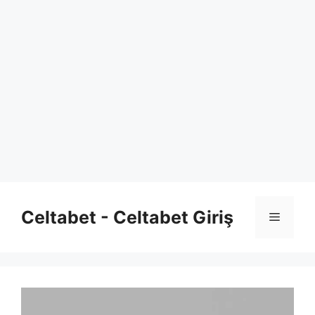
Celtabet - Celtabet Giriş
Menü