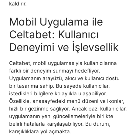
kaldırır.
Mobil Uygulama ile
Celtabet: Kullanıcı
Deneyimi ve İşlevsellik
Celtabet, mobil uygulamasıyla kullanıcılarına
farklı bir deneyim sunmayı hedefliyor.
Uygulamanın arayüzü, akıcı ve kullanıcı dostu
bir tasarıma sahip. Bu sayede kullanıcılar,
istedikleri bilgilere kolaylıkla ulaşabiliyor.
Özellikle, anasayfedeki menü düzeni ve ikonlar,
hızlı bir gezinme sağlıyor. Ancak bazı kullanıcılar,
uygulamanın yeni güncellemeleriyle birlikte
belirli hatalarla karşılaşabiliyor. Bu durum,
karışıklıklara yol açmakta.