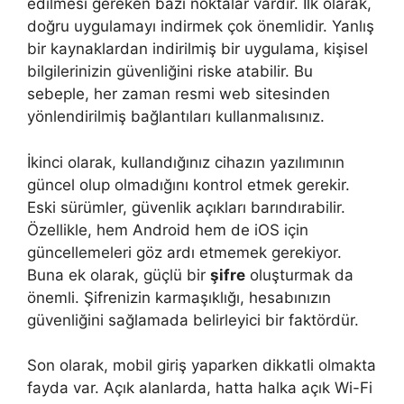
edilmesi gereken bazı noktalar vardır. İlk olarak,
doğru uygulamayı indirmek çok önemlidir. Yanlış
bir kaynaklardan indirilmiş bir uygulama, kişisel
bilgilerinizin güvenliğini riske atabilir. Bu
sebeple, her zaman resmi web sitesinden
yönlendirilmiş bağlantıları kullanmalısınız.
İkinci olarak, kullandığınız cihazın yazılımının
güncel olup olmadığını kontrol etmek gerekir.
Eski sürümler, güvenlik açıkları barındırabilir.
Özellikle, hem Android hem de iOS için
güncellemeleri göz ardı etmemek gerekiyor.
Buna ek olarak, güçlü bir
şifre
oluşturmak da
önemli. Şifrenizin karmaşıklığı, hesabınızın
güvenliğini sağlamada belirleyici bir faktördür.
Son olarak, mobil giriş yaparken dikkatli olmakta
fayda var. Açık alanlarda, hatta halka açık Wi-Fi