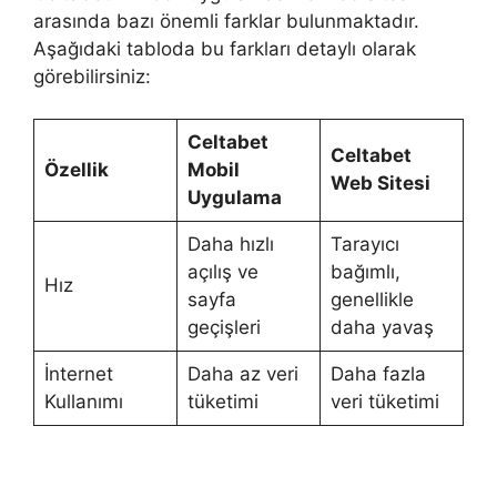
arasında bazı önemli farklar bulunmaktadır.
Aşağıdaki tabloda bu farkları detaylı olarak
görebilirsiniz:
Celtabet
Celtabet
Özellik
Mobil
Web Sitesi
Uygulama
Daha hızlı
Tarayıcı
açılış ve
bağımlı,
Hız
sayfa
genellikle
geçişleri
daha yavaş
İnternet
Daha az veri
Daha fazla
Kullanımı
tüketimi
veri tüketimi