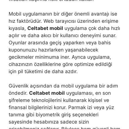
Mobil uygulamanın bir diğer önemli avantajı ise
hız faktörüdür. Web tarayıcısı üzerinden erişime
kıyasla,
Celtabet mobil
uygulama çok daha hızlı
açılır ve daha akıcı bir kullanıcı deneyimi sunar.
Oyunlar arasında geçiş yaparken veya bahis
kuponunuzu hazırlarken yaşanabilecek
gecikmeler minimuma iner. Ayrıca uygulama,
cihazınızın özelliklerine göre optimize edildiği
için pil tüketimi de daha azdır.
Güvenlik açısından da mobil uygulama bir adım
öndedir.
Celtabet mobil
uygulaması, en son
şifreleme teknolojilerini kullanarak kişisel ve
finansal bilgilerinizi korur. Parmak izi veya yüz
tanıma gibi biyometrik giriş seçenekleri
sayesinde hesabınıza sadece sizin