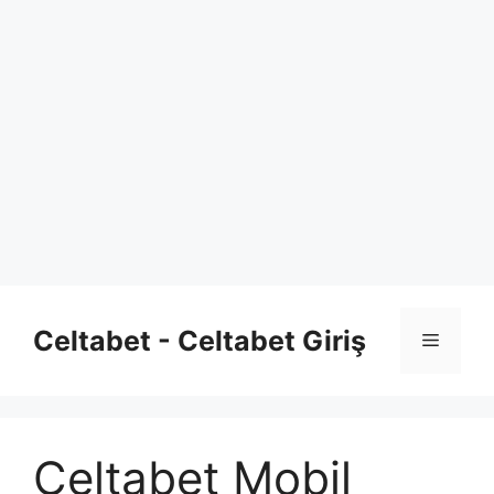
Celtabet - Celtabet Giriş
Menü
Celtabet Mobil