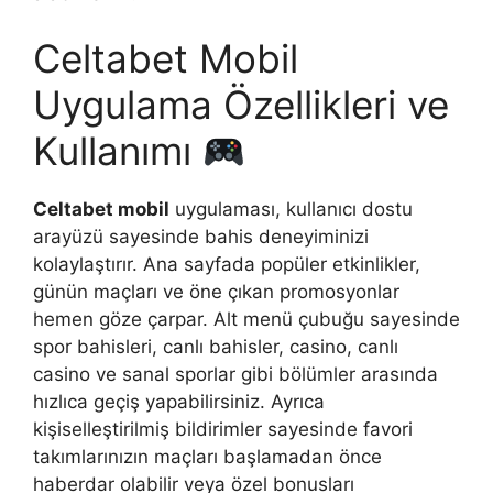
Celtabet Mobil
Uygulama Özellikleri ve
Kullanımı
Celtabet mobil
uygulaması, kullanıcı dostu
arayüzü sayesinde bahis deneyiminizi
kolaylaştırır. Ana sayfada popüler etkinlikler,
günün maçları ve öne çıkan promosyonlar
hemen göze çarpar. Alt menü çubuğu sayesinde
spor bahisleri, canlı bahisler, casino, canlı
casino ve sanal sporlar gibi bölümler arasında
hızlıca geçiş yapabilirsiniz. Ayrıca
kişiselleştirilmiş bildirimler sayesinde favori
takımlarınızın maçları başlamadan önce
haberdar olabilir veya özel bonusları