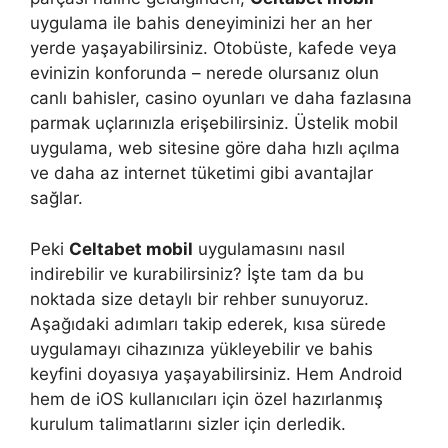
uygulama ile bahis deneyiminizi her an her
yerde yaşayabilirsiniz. Otobüste, kafede veya
evinizin konforunda – nerede olursanız olun
canlı bahisler, casino oyunları ve daha fazlasına
parmak uçlarınızla erişebilirsiniz. Üstelik mobil
uygulama, web sitesine göre daha hızlı açılma
ve daha az internet tüketimi gibi avantajlar
sağlar.
Peki
Celtabet mobil
uygulamasını nasıl
indirebilir ve kurabilirsiniz? İşte tam da bu
noktada size detaylı bir rehber sunuyoruz.
Aşağıdaki adımları takip ederek, kısa sürede
uygulamayı cihazınıza yükleyebilir ve bahis
keyfini doyasıya yaşayabilirsiniz. Hem Android
hem de iOS kullanıcıları için özel hazırlanmış
kurulum talimatlarını sizler için derledik.