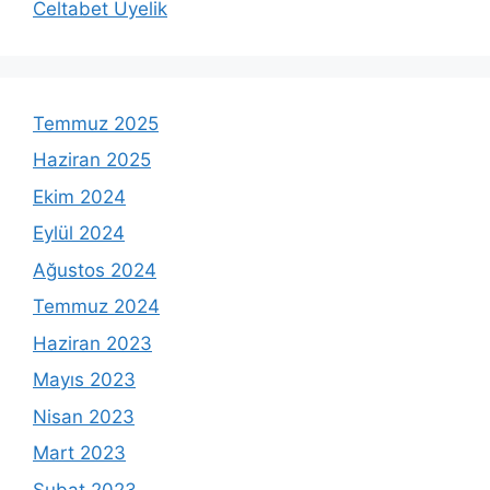
Celtabet Üyelik
Temmuz 2025
Haziran 2025
Ekim 2024
Eylül 2024
Ağustos 2024
Temmuz 2024
Haziran 2023
Mayıs 2023
Nisan 2023
Mart 2023
Şubat 2023