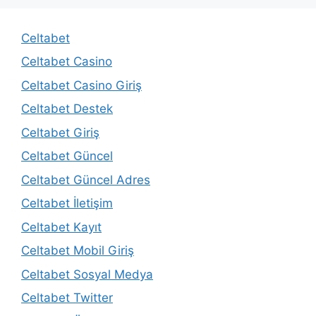
Celtabet
Celtabet Casino
Celtabet Casino Giriş
Celtabet Destek
Celtabet Giriş
Celtabet Güncel
Celtabet Güncel Adres
Celtabet İletişim
Celtabet Kayıt
Celtabet Mobil Giriş
Celtabet Sosyal Medya
Celtabet Twitter