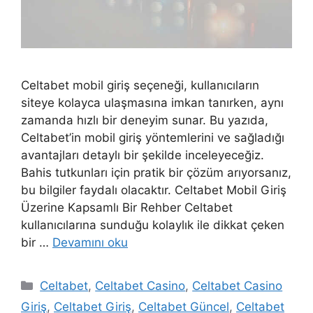
Celtabet mobil giriş seçeneği, kullanıcıların
siteye kolayca ulaşmasına imkan tanırken, aynı
zamanda hızlı bir deneyim sunar. Bu yazıda,
Celtabet’in mobil giriş yöntemlerini ve sağladığı
avantajları detaylı bir şekilde inceleyeceğiz.
Bahis tutkunları için pratik bir çözüm arıyorsanız,
bu bilgiler faydalı olacaktır. Celtabet Mobil Giriş
Üzerine Kapsamlı Bir Rehber Celtabet
kullanıcılarına sunduğu kolaylık ile dikkat çeken
bir …
Devamını oku
Kategoriler
Celtabet
,
Celtabet Casino
,
Celtabet Casino
Giriş
,
Celtabet Giriş
,
Celtabet Güncel
,
Celtabet